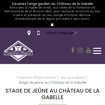
Panneau de gestion des cookies
Devenez l’ange gardien du Château de la Gabelle
Participez à l’appel de fonds, aux côtés de la Fondation du
Patrimoine et de la Mission Bern, pour restaurer la toiture du four
à pain et préserver ce lieu chargé d’histoire. Bâtisse
emblématique de la région est chère à Jean Giono.
×
Select Language
▼
Chambre d'hôte Drôme
Nos actualités
Stage de jeûne au Château de la Gabelle
STAGE DE JEÛNE AU CHÂTEAU DE LA
GABELLE