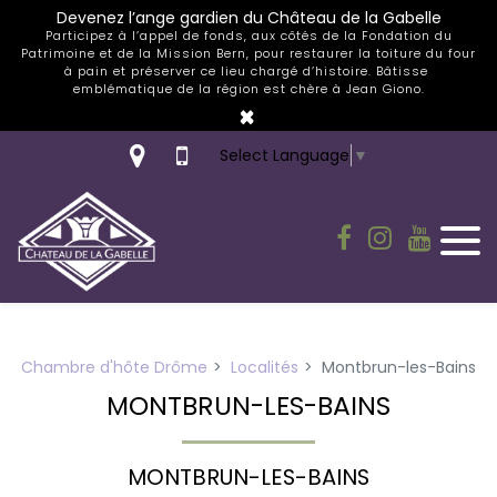
Panneau de gestion des cookies
Devenez l’ange gardien du Château de la Gabelle
Participez à l’appel de fonds, aux côtés de la Fondation du
Patrimoine et de la Mission Bern, pour restaurer la toiture du four
à pain et préserver ce lieu chargé d’histoire. Bâtisse
emblématique de la région est chère à Jean Giono.
×
Select Language
▼
Chambre d'hôte Drôme
Localités
Montbrun-les-Bains
MONTBRUN-LES-BAINS
MONTBRUN-LES-BAINS